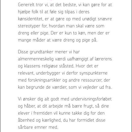
Generelt tror vi, at det bedste, vi kan gøre for at
hjælpe folk til at føle sig tilpas i deres
kønsidentitet, er at gøre op med unødigt snævre
stereotyper for, hvordan man skal være som
dreng eller pige. Der er kun to køn, men der er
mange måder at være dreng og pige på.
Disse grundtanker mener vi har
almenmenneskelig værdi uafhængigt af lærerens
og klassens religiøse ståsted. Hvor det er
relevant, underbygger vi derfor synspunkterne
med forskningsartikler og andre ressourcer, der
kan begrunde de værdier, som vi vejleder ud fra.
Vi ønsker dig alt godt med undervisningsforløbet
og håber, at dit arbejde må bære frugt, så dine
elever i fremtiden vil kunne takke dig for den
åbenhed og kærlighed, du har formidlet disse
sårbare emner med.