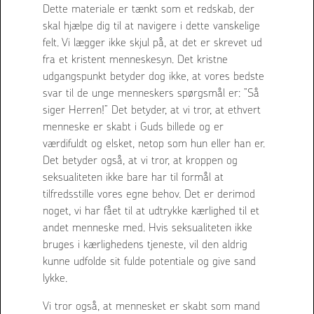
Dette materiale er tænkt som et redskab, der
skal hjælpe dig til at navigere i dette vanskelige
felt. Vi lægger ikke skjul på, at det er skrevet ud
fra et kristent menneskesyn. Det kristne
udgangspunkt betyder dog ikke, at vores bedste
svar til de unge menneskers spørgsmål er: ”Så
siger Herren!” Det betyder, at vi tror, at ethvert
menneske er skabt i Guds billede og er
værdifuldt og elsket, netop som hun eller han er.
Det betyder også, at vi tror, at kroppen og
seksualiteten ikke bare har til formål at
tilfredsstille vores egne behov. Det er derimod
noget, vi har fået til at udtrykke kærlighed til et
andet menneske med. Hvis seksualiteten ikke
bruges i kærlighedens tjeneste, vil den aldrig
kunne udfolde sit fulde potentiale og give sand
lykke.
Vi tror også, at mennesket er skabt som mand